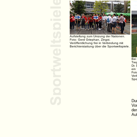
Aufstellung zum Umzung der Nationen.
Foto: Gerd Griephan, Zingst.
Veröffentlichung frei in Verbindung mit
Berichterstattung über die Sportweltspiele.
Bei
Tre
Dr.
ein 
Foto
Ver
Spo
Dur
Vo
de
Au