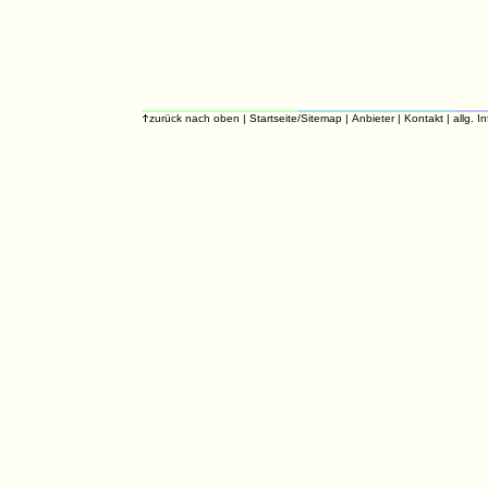
zurück nach oben
|
Startseite/Sitemap
|
Anbieter
|
Kontakt
|
allg. I